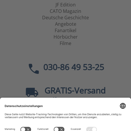
JF Edition
CATO Magazin
Deutsche Geschichte
Angebote
Fanartikel
Hörbücher
Filme
030-86 49 53-25
GRATIS
-Versand
40
ab
EUR innerhalb Deutschlands
Sicher dank SSL