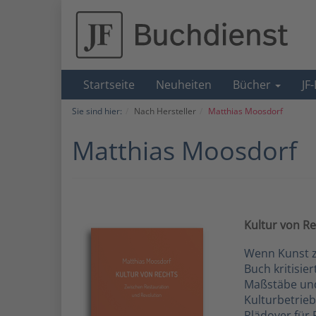
Startseite
Neuheiten
Bücher
JF
Sie sind hier:
Nach Hersteller
Matthias Moosdorf
Matthias Moosdorf
Kultur von R
Wenn Kunst zu
Buch kritisie
Maßstäbe und 
Kulturbetrieb
Plädoyer für F