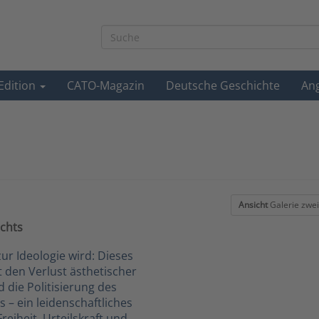
-Edition
CATO-Magazin
Deutsche Geschichte
An
Ansicht
Galerie zwei
echts
r Ideologie wird: Dieses
rt den Verlust ästhetischer
die Politisierung des
s – ein leidenschaftliches
reiheit, Urteilskraft und