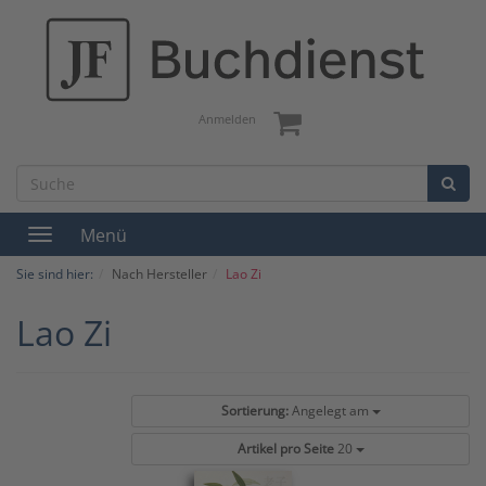
Anmelden
Menü
Toggle
navigation
Sie sind hier:
Nach Hersteller
Lao Zi
Lao Zi
Sortierung:
Angelegt am
Artikel pro Seite
20