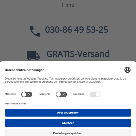
Filme
030-86 49 53-25
GRATIS
-Versand
40
ab
EUR innerhalb Deutschlands
Sicher dank SSL
* Alle Preise
inkl. MwSt., zzgl.
Versandkosten
JF-Buchdienst – Aktuelle Bücher zu Politik, Geschichte,
Zeitgeschehen, Kultur, Wissen u.v.m.