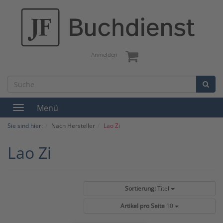
Anmelden
Menü
Toggle
navigation
Sie sind hier:
Nach Hersteller
Lao Zi
Lao Zi
Sortierung:
Titel
Artikel pro Seite
10