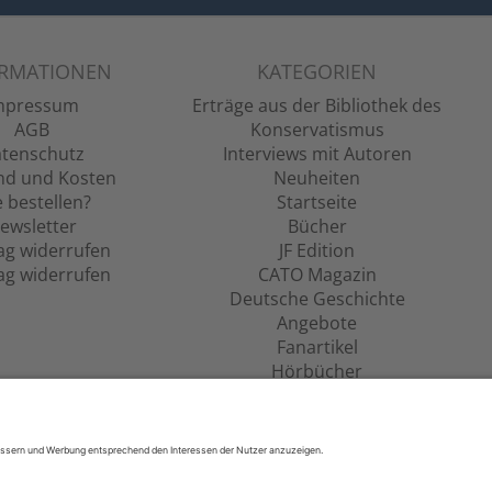
ORMATIONEN
KATEGORIEN
mpressum
Erträge aus der Bibliothek des
AGB
Konservatismus
tenschutz
Interviews mit Autoren
nd und Kosten
Neuheiten
 bestellen?
Startseite
ewsletter
Bücher
ag widerrufen
JF Edition
ag widerrufen
CATO Magazin
Deutsche Geschichte
Angebote
Fanartikel
Hörbücher
Filme