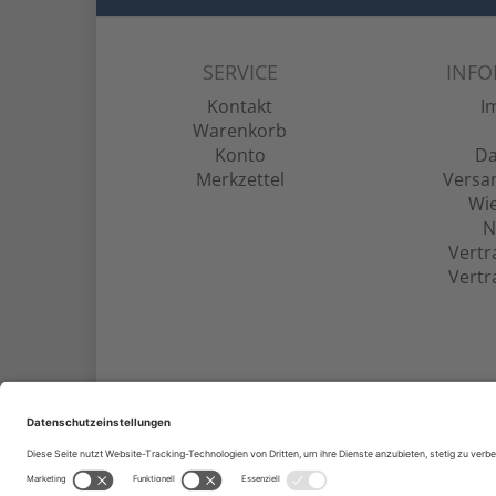
SERVICE
INF
Kontakt
I
Warenkorb
Konto
Da
Merkzettel
Versa
Wie
N
Vertr
Vertr