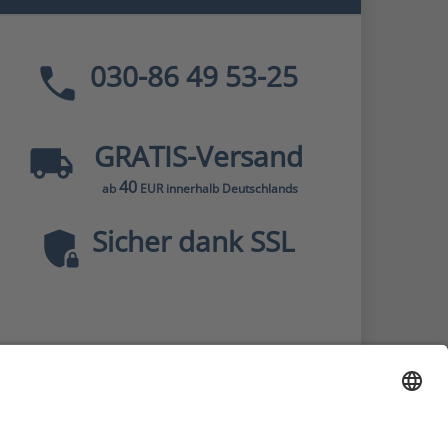
030-86 49 53-25
GRATIS
-Versand
40
ab
EUR innerhalb Deutschlands
Sicher dank SSL
* Alle Preise
inkl. MwSt., zzgl.
Versandkosten