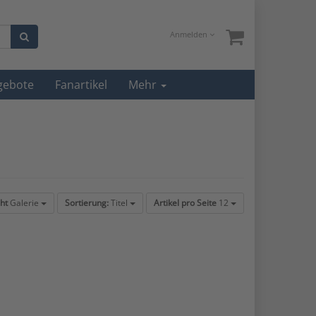
Anmelden
gebote
Fanartikel
Mehr
ht
Galerie
Sortierung:
Titel
Artikel pro Seite
12