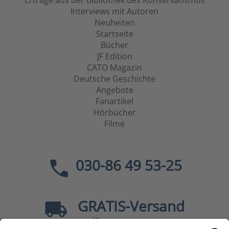
Erträge aus der Bibliothek des Konservatismus
Interviews mit Autoren
Neuheiten
Startseite
Bücher
JF Edition
CATO Magazin
Deutsche Geschichte
Angebote
Fanartikel
Hörbücher
Filme
030-86 49 53-25
GRATIS
-Versand
40
ab
EUR innerhalb Deutschlands