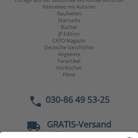
Erträge aus der Bibliothek des Konservatismus
Interviews mit Autoren
Neuheiten
Startseite
Bücher
JF Edition
CATO Magazin
Deutsche Geschichte
Angebote
Fanartikel
Hörbücher
Filme
030-86 49 53-25
GRATIS
-Versand
40
ab
EUR innerhalb Deutschlands