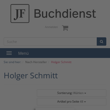
Anmelden
Menü
Toggle
navigation
Sie sind hier:
Nach Hersteller
Holger Schmitt
Holger Schmitt
Sortierung:
Wählen
Artikel pro Seite
48