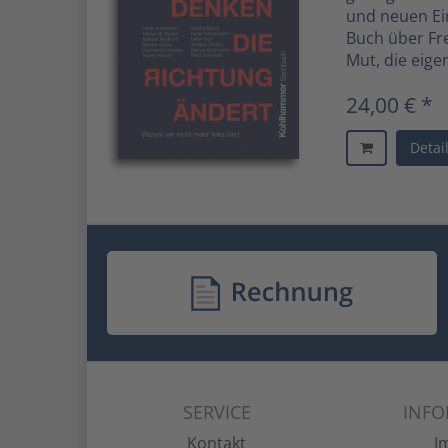
und neuen Ein
Buch über Fre
Mut, die eig
24,00 € *
Detai
SERVICE
INF
Kontakt
I