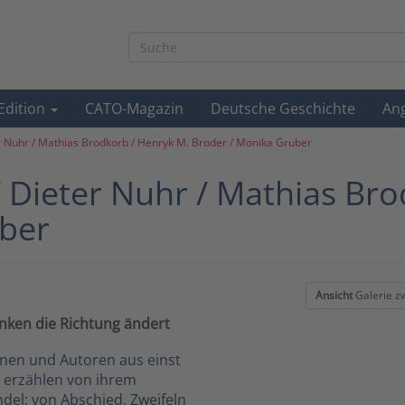
-Edition
CATO-Magazin
Deutsche Geschichte
An
r Nuhr / Mathias Brodkorb / Henryk M. Broder / Monika Gruber
 Dieter Nuhr / Mathias Br
uber
Ansicht
Galerie z
ken die Richtung ändert
nnen und Autoren aus einst
s erzählen von ihrem
del: von Abschied, Zweifeln