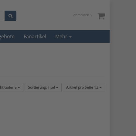
Anmelden
gebote
Fanartikel
Mehr
ht
Galerie
Sortierung:
Titel
Artikel pro Seite
12