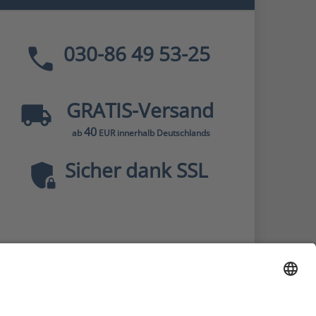
030-86 49 53-25
GRATIS
-Versand
40
ab
EUR innerhalb Deutschlands
Sicher dank SSL
* Alle Preise
inkl. MwSt., zzgl.
Versandkosten