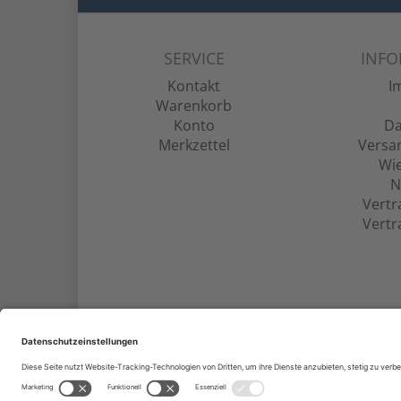
SERVICE
INF
Kontakt
I
Warenkorb
Konto
Da
Merkzettel
Versa
Wie
N
Vertr
Vertr