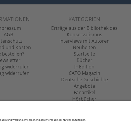
ORMATIONEN
KATEGORIEN
mpressum
Erträge aus der Bibliothek des
AGB
Konservatismus
tenschutz
Interviews mit Autoren
nd und Kosten
Neuheiten
 bestellen?
Startseite
ewsletter
Bücher
ag widerrufen
JF Edition
ag widerrufen
CATO Magazin
Deutsche Geschichte
Angebote
Fanartikel
Hörbücher
Filme