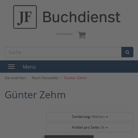
Anmelden
Menü
Toggle
navigation
Sie sind hier:
Nach Hersteller
Günter Zehm
Günter Zehm
Sortierung:
Wählen
Artikel pro Seite
24