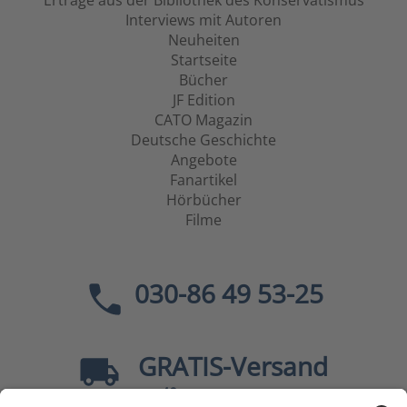
Erträge aus der Bibliothek des Konservatismus
Interviews mit Autoren
Neuheiten
Startseite
Bücher
JF Edition
CATO Magazin
Deutsche Geschichte
Angebote
Fanartikel
Hörbücher
Filme
030-86 49 53-25
GRATIS
-Versand
40
ab
EUR innerhalb Deutschlands