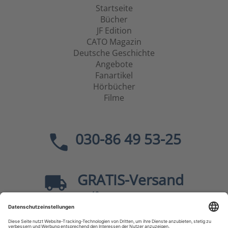
Startseite
Bücher
JF Edition
CATO Magazin
Deutsche Geschichte
Angebote
Fanartikel
Hörbücher
Filme
030-86 49 53-25
GRATIS
-Versand
40
ab
EUR innerhalb Deutschlands
Sicher dank SSL