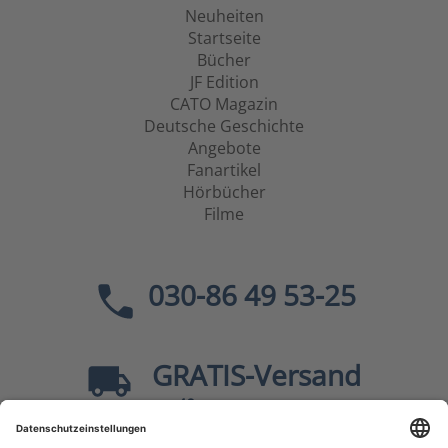
Neuheiten
Startseite
Bücher
JF Edition
CATO Magazin
Deutsche Geschichte
Angebote
Fanartikel
Hörbücher
Filme
030-86 49 53-25
GRATIS
-Versand
40
ab
EUR innerhalb Deutschlands