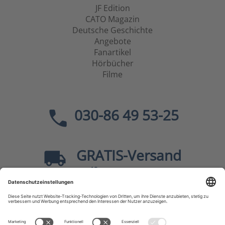
JF Edition
CATO Magazin
Deutsche Geschichte
Angebote
Fanartikel
Hörbücher
Filme
030-86 49 53-25
GRATIS
-Versand
40
ab
EUR innerhalb Deutschlands
Sicher dank SSL