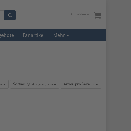
Anmelden
gebote
Fanartikel
Mehr
ie
Sortierung:
Angelegt am
Artikel pro Seite
12