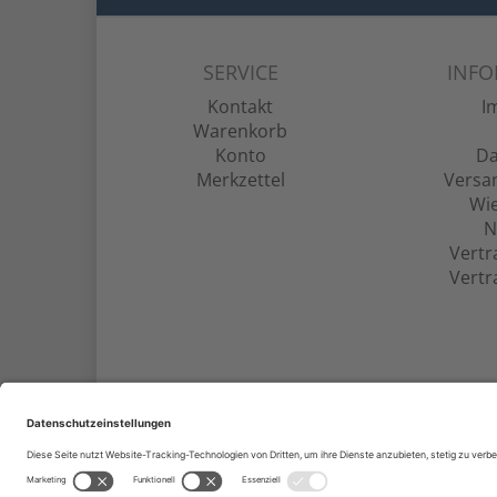
SERVICE
INF
Kontakt
I
Warenkorb
Konto
Da
Merkzettel
Versa
Wie
N
Vertr
Vertr