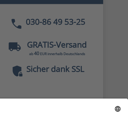
030-86 49 53-25
GRATIS
-Versand
40
ab
EUR innerhalb Deutschlands
Sicher dank SSL
* Alle Preise
inkl. MwSt., zzgl.
Versandkosten