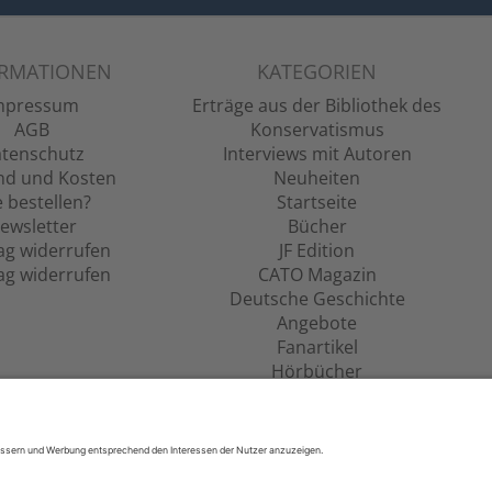
ORMATIONEN
KATEGORIEN
mpressum
Erträge aus der Bibliothek des
AGB
Konservatismus
tenschutz
Interviews mit Autoren
nd und Kosten
Neuheiten
 bestellen?
Startseite
ewsletter
Bücher
ag widerrufen
JF Edition
ag widerrufen
CATO Magazin
Deutsche Geschichte
Angebote
Fanartikel
Hörbücher
Filme