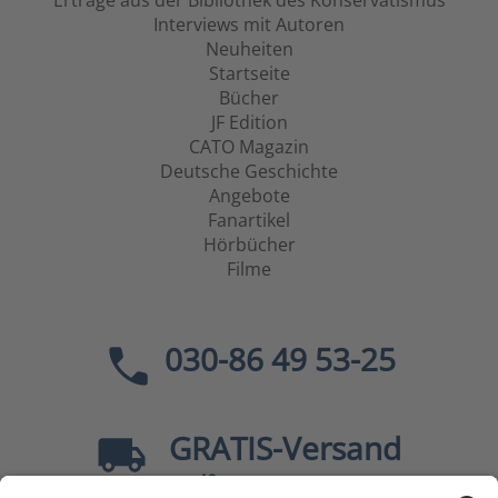
Erträge aus der Bibliothek des Konservatismus
Interviews mit Autoren
Neuheiten
Startseite
Bücher
JF Edition
CATO Magazin
Deutsche Geschichte
Angebote
Fanartikel
Hörbücher
Filme
030-86 49 53-25
GRATIS
-Versand
40
ab
EUR innerhalb Deutschlands