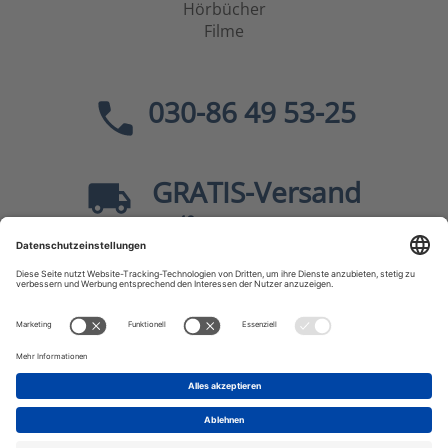
Hörbücher
Filme
030-86 49 53-25
GRATIS
-Versand
40
ab
EUR innerhalb Deutschlands
Sicher dank SSL
* Alle Preise
inkl. MwSt., zzgl.
Versandkosten
JF-Buchdienst – Aktuelle Bücher zu Politik, Geschichte,