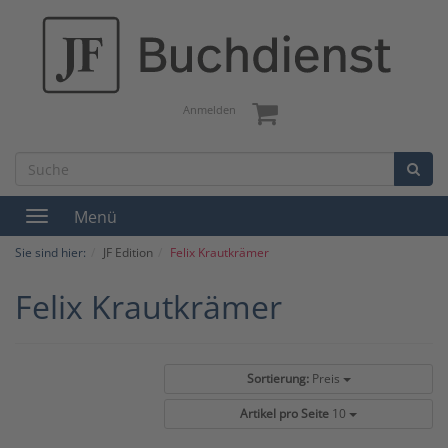
Anmelden
Menü
Toggle
navigation
Sie sind hier:
JF Edition
Felix Krautkrämer
Felix Krautkrämer
Sortierung:
Preis
Artikel pro Seite
10