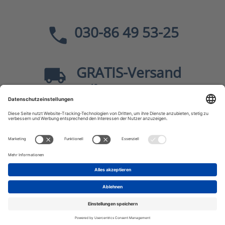
030-86 49 53-25
GRATIS
-Versand
40
ab
EUR innerhalb Deutschlands
Sicher dank SSL
* Alle Preise
inkl. MwSt., zzgl.
Versandkosten
JF-Buchdienst – Aktuelle Bücher zu Politik, Geschichte,
Zeitgeschehen, Kultur, Wissen u.v.m.