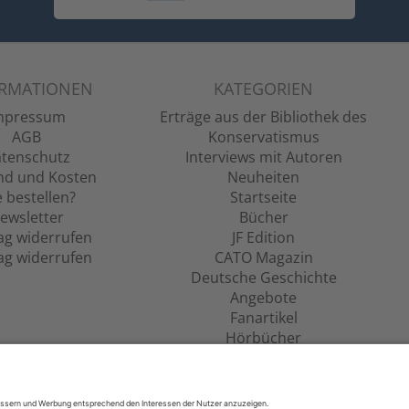
ORMATIONEN
KATEGORIEN
mpressum
Erträge aus der Bibliothek des
AGB
Konservatismus
tenschutz
Interviews mit Autoren
nd und Kosten
Neuheiten
 bestellen?
Startseite
ewsletter
Bücher
ag widerrufen
JF Edition
ag widerrufen
CATO Magazin
Deutsche Geschichte
Angebote
Fanartikel
Hörbücher
Filme