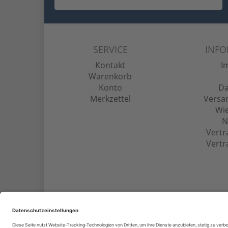
SERVICE
INF
Kontakt
I
Warenkorb
Konto
Da
Merkzettel
Versa
Wie
N
Vertr
Vertr