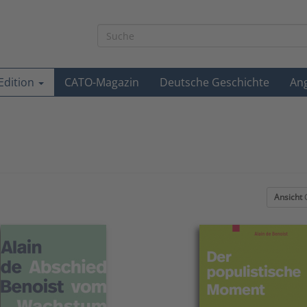
-Edition
CATO-Magazin
Deutsche Geschichte
An
Ansicht
G