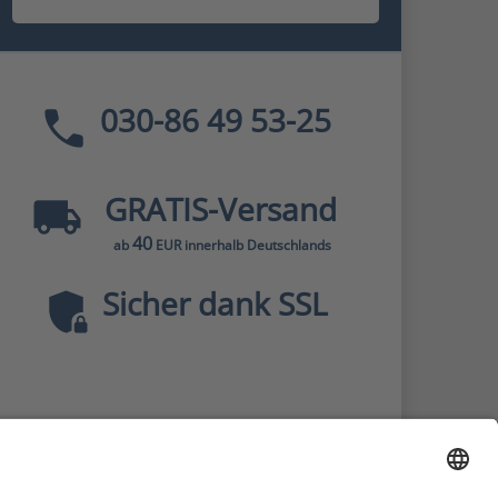
030-86 49 53-25
GRATIS
-Versand
40
ab
EUR innerhalb Deutschlands
Sicher dank SSL