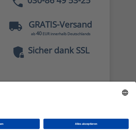
030-86 49 53-25
GRATIS
-Versand
40
ab
EUR innerhalb Deutschlands
Sicher dank SSL
* Alle Preise
inkl. MwSt., zzgl.
Versandkosten