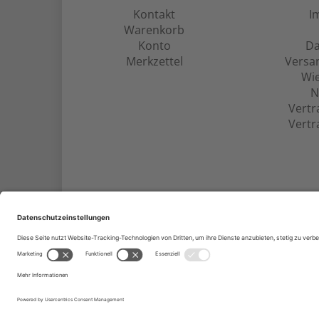
Kontakt
I
Warenkorb
Konto
Da
Merkzettel
Versa
Wie
N
Vertr
Vertr
JF-Buchdienst – Aktuelle Bücher zu Politik, Ge