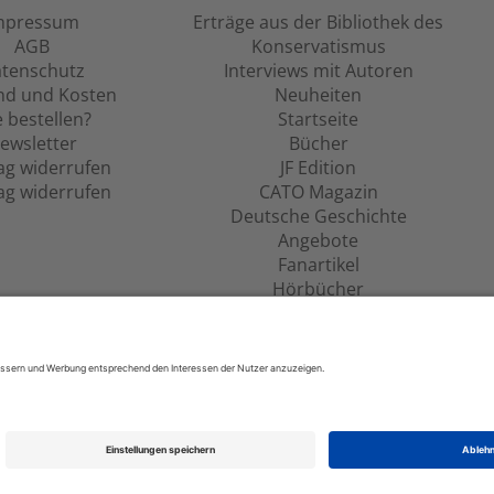
mpressum
Erträge aus der Bibliothek des
AGB
Konservatismus
tenschutz
Interviews mit Autoren
nd und Kosten
Neuheiten
 bestellen?
Startseite
ewsletter
Bücher
ag widerrufen
JF Edition
ag widerrufen
CATO Magazin
Deutsche Geschichte
Angebote
Fanartikel
Hörbücher
Filme
schichte, Zeitgeschehen, Kultur, Wissen u.v.m.