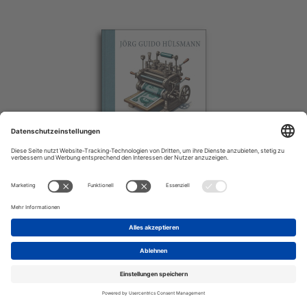
Guido Hülsmann
Die Ethik der Geldproduktion
42,00 € *
Details zum Titel