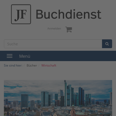
Anmelden
Menü
Toggle
navigation
Sie sind hier:
Bücher
Wirtschaft