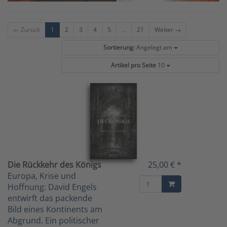
← Zurück
1
2
3
4
5
...
21
Weiter →
Sortierung:
Angelegt am
Artikel pro Seite
10
Die Rückkehr des Königs
25,00 € *
Europa, Krise und
Hoffnung: David Engels
entwirft das packende
Bild eines Kontinents am
Abgrund. Ein politischer