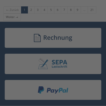
← Zurück
1
2
3
4
5
6
7
8
9
...
21
Weiter →