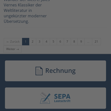
Vernes Klassiker der
Weltliteratur in
ungekürzter moderner
Übersetzung.
← Zurück
1
2
3
4
5
6
7
8
9
...
21
Weiter →