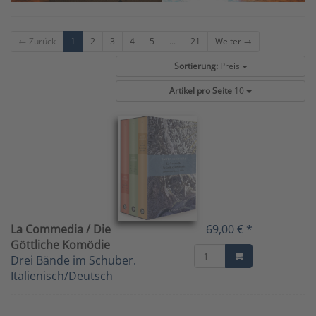
← Zurück
1
2
3
4
5
...
21
Weiter →
Sortierung:
Preis
Artikel pro Seite
10
La Commedia / Die
69,00 € *
Göttliche Komödie
Drei Bände im Schuber.
Italienisch/Deutsch