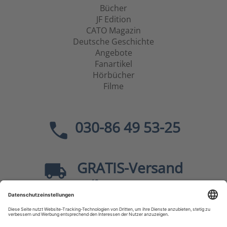
Bücher
JF Edition
CATO Magazin
Deutsche Geschichte
Angebote
Fanartikel
Hörbücher
Filme
030-86 49 53-25
GRATIS
-Versand
40
ab
EUR innerhalb Deutschlands
Sicher dank SSL