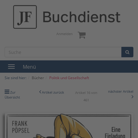
Anmelden
Menü
Toggle
navigation
Sie sind hier:
Bücher
Politik und Gesellschaft
nächster Artikel
Zur
Artikel zurück
Artikel 16 von
Übersicht
461