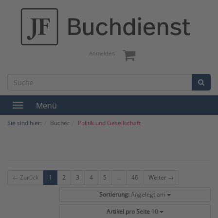
Anmelden
Menü
Toggle
navigation
Sie sind hier:
Bücher
Politik und Gesellschaft
← Zurück
1
2
3
4
5
...
46
Weiter →
Sortierung:
Angelegt am
Artikel pro Seite
10