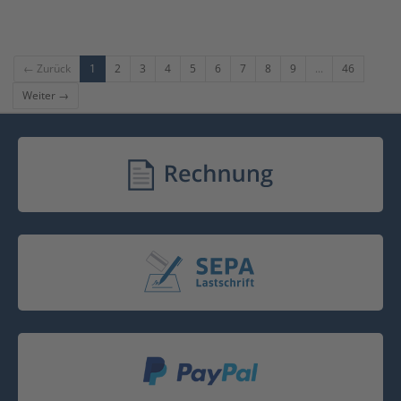
← Zurück
1
2
3
4
5
6
7
8
9
...
46
Weiter →