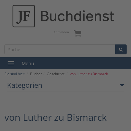
Anmelden
Menü
Toggle
navigation
Sie sind hier:
Bücher
Geschichte
von Luther zu Bismarck
Kategorien
von Luther zu Bismarck