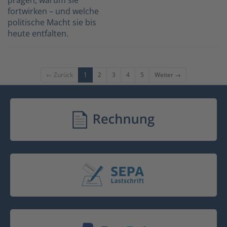
prägen, warum sie
fortwirken – und welche
politische Macht sie bis
heute entfalten.
← Zurück
1
2
3
4
5
Weiter →