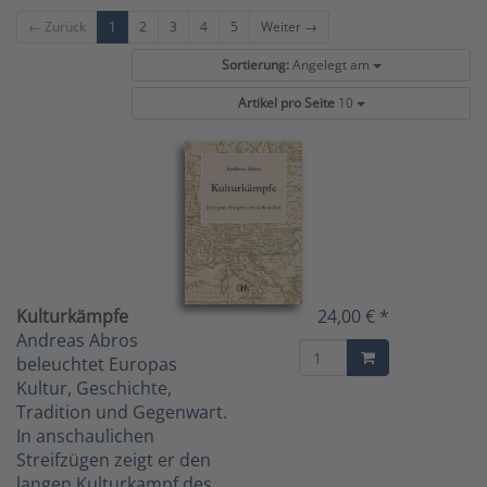
← Zurück
1
2
3
4
5
Weiter →
Sortierung:
Angelegt am
Artikel pro Seite
10
Kulturkämpfe
24,00 € *
Andreas Abros
beleuchtet Europas
Kultur, Geschichte,
Tradition und Gegenwart.
In anschaulichen
Streifzügen zeigt er den
langen Kulturkampf des