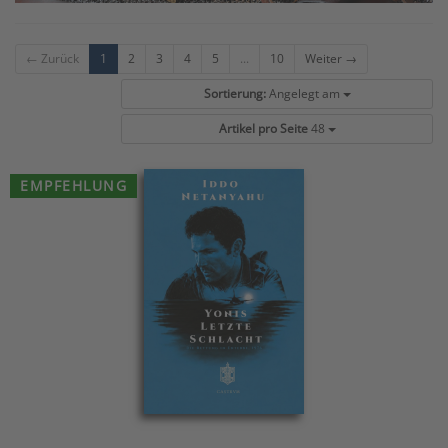
← Zurück
1
2
3
4
5
...
10
Weiter →
Sortierung:
Angelegt am
Artikel pro Seite
48
EMPFEHLUNG