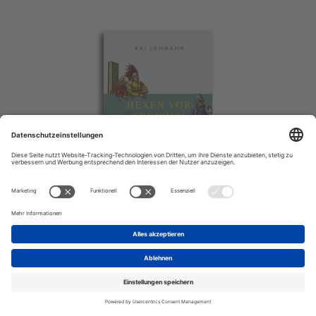
Kai Lehmann
Hexen vor Gericht!
28,00 € *
Details zum Titel